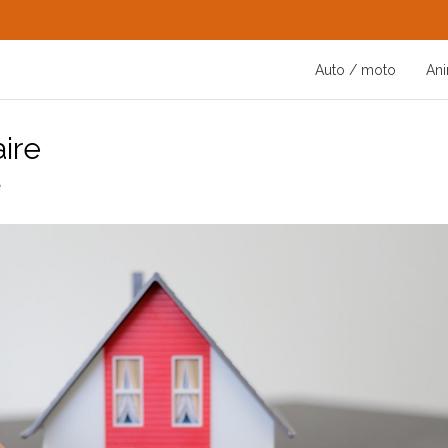
Auto / moto
An
ire
e