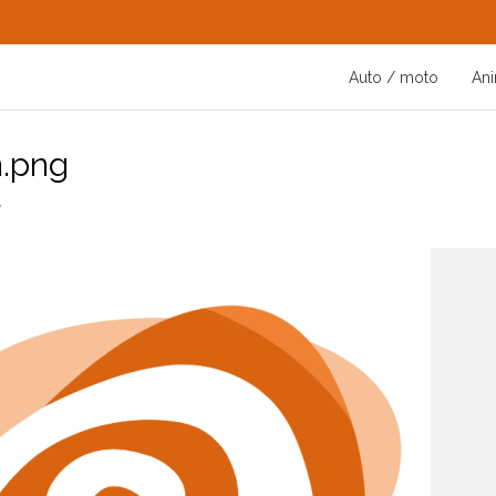
Auto / moto
An
n.png
e